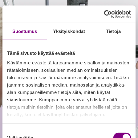
Ullanlinnan
Silmälääkärit
SILMÄLÄÄKÄRI
Suostumus
Yksityiskohdat
Tietoja
AJANVARAUS
Tämä sivusto käyttää evästeitä
Käytämme evästeitä tarjoamamme sisällön ja mainosten
HINNASTO
räätälöimiseen, sosiaalisen median ominaisuuksien
tukemiseen ja kävijämäärämme analysoimiseen. Lisäksi
HENKILÖKUNTA
ULLANLINNAN SILMALÄÄKÄRIT
jaamme sosiaalisen median, mainosalan ja analytiikka-
MEISTÄ
alan kumppaneillemme tietoja siitä, miten käytät
sivustoamme. Kumppanimme voivat yhdistää näitä
MEISTÄ
tietoja muihin tietoihin, joita olet antanut heille tai joita on
kerätty, kun olet käyttänyt heidän palvelujaan.
Suostumuksen
Suomi
Välttämätön